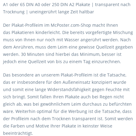
A1 oder 65 DIN A0 oder 250 DIN A2 Plakate | transparent nach
Trocknung | uneingerührt lange Zeit haltbar
Der
Plakat-Profileim
im
McPoster.com-Shop
macht Ihnen
das
Plakatieren
kinderleicht. Die bereits vorgefertigte Mischung
muss von Ihnen nur noch mit Wasser angerührt werden. Nach
dem Anrühren, muss dem Leim eine gewisse
Quellzeit
gegeben
werden. 30 Minuten sind hierbei das Minimum, besser ist
jedoch eine Quellzeit von bis zu einem Tag einzurechnen.
Das besondere an unserem
Plakat-Profileim
ist die Tatsache,
das er insbesondere für den
Außeneinsatz
konzipiert wurde
und somit eine lange
Widerstandsfähigkeit
gegen Feuchte mit
sich bringt. Somit fallen Ihren
Plakate
auch bei Regen nicht
gleich ab, was bei gewöhnlichem Leim durchaus zu befürchten
wäre. Weiterhin optimal für die
Werbung
ist die Tatsache, dass
der Profileim nach dem Trocknen
transparent
ist. Somit werden
die Farben und Motive Ihrer Plakate in keinster Weise
beeinträchtigt.