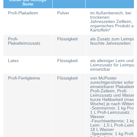
Sorte
Profi-Plakatleim
Pulver
im Außenbereich, bei
trockenen
Jahreszeiten Zellleim,
organisches Produkt au
Kartoffeln*
Profi-
Flüssigkeit
als Zusatz zum Leimpulv
Plakatleimzusatz
feuchte Jahreszeiten
Latex
Flüssigkeit
als alleiniger Leim und a
Leimzusatz für Leimpul
einsetzbar
Profi-Fertigleime
Flüssigkeit
von McPoster
zurechtgerührter sofort
einsetzbarer Plakatleim 
Profi-Zelleim, Profi-
Leimzusatz und Wasser
kurze Haltbarkeit (max 
Woche) je nach Witteru
-Sommermix: 1 kg Profi
1 L Profi-Leimzusatz : 1
Wasser
-Feuchtwettermix: 1 kg P
Leim : 1,5 L Profi-Leimz
18 L Wasser
-Spezialmix: 1 kg Profi-