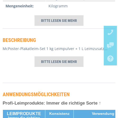
Mengeneinheit:
Kilogramm
BITTE LESEN SIE MEHR
BESCHREIBUNG
McPoster-Plakatleim-Set 1 kg Leimpulver + 1 L Leimzusatz
...
Ich habe die
Datenschutzerklärung
gelesen,
verstanden und stimme zu. *
Ich habe die
Datenschutzerklärung
gelesen,
BITTE LESEN SIE MEHR
Mit * gekennzeichnete Felder sind Pflichtfelder.
verstanden und stimme zu. *
Ich habe die
Datenschutzerklärung
gelesen,
Mit * gekennzeichnete Felder sind Pflichtfelder.
verstanden und stimme zu. *
Senden
Mit * gekennzeichnete Felder sind Pflichtfelder.
Senden
Senden
ANWENDUNGSMÖGLICHKEITEN
Profi-Leimprodukte: Immer die richtige Sorte ↑
LEIMPRODUKTE
Konsistenz
Verwendung
Immer die richtige