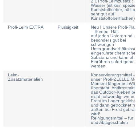
2 L Profi-Leimzusatz : 1
Wasser (ist kein speziell
Kunststoffkleber, hält ab
sehr gut auf
Kunststoffoberflächen)
Profi-Leim EXTRA
Flüssigkeit
Neu ! Unsere Profi-Plak
– Bombe: Hält
auf jeden Untergrund u
besonders gut bei
schwierigen
Untergrundverhältnissen
eingerührte chemische
Substanz und kann ohn
Einrühren sofort genutzt
werden.
Leim-
Konservierungsmittel – 
Zusatzmaterialien
unser Profi-ZELLLEIMe
Moment länger bei Wä
übersteht. Antifrostmittel
das Outdoor-Kleben bei 
nicht notwendig, wenn 
Frost im Lager geklebt 
und dann getrocknet na
außen bei Frost gebrac
wird!
Reinigungsmittel – für P
und Ablageschalen