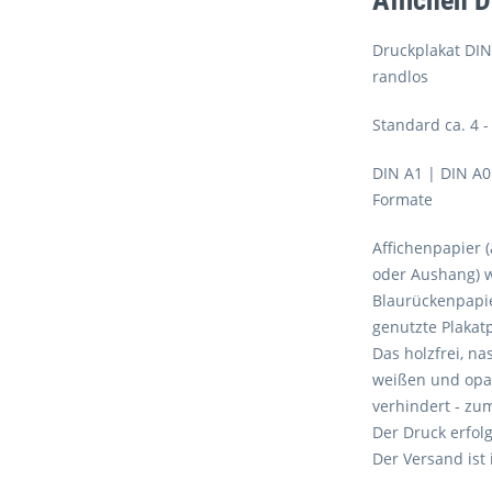
Affichen D
Druckplakat DIN
randlos
Standard ca. 4 
DIN A1 | DIN A0
Formate
Affichenpapier (
oder Aushang) w
Blaurückenpapie
genutzte Plakat
Das holzfrei, na
weißen und opak
verhindert - zu
Der Druck erfol
Der Versand ist