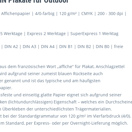
IN Plakate für Outdoor
 Affichenpapier | 4/0-farbig | 120 g/m² | CMYK | 200 - 300 dpi |
- 5 Werktage | Express 2 Werktage | SuperExpress 1 Werktag
 | DIN A2 | DIN A3 | DIN A4 | DIN B1 | DIN B2 | DIN B0 | freie
aus dem französischen Wort „affiche“ für Plakat, Anschlagzettel
ird aufgrund seiner zumeist blauen Rückseite auch
r genannt und ist das typische und am häufigsten
papier.
ssfeste und einseitig glatte Papier eignet sich aufgrund seiner
en (lichtundurchlässigen) Eigenschaft – welches ein Durchschein
m Überkleben der unterschiedlichsten Trägermaterialien.
gt bei der Standardgrammatur von 120 g/m² im Vierfarbdruck (4/0).
 im Standard, per Express- oder per Overnight-Lieferung möglich.