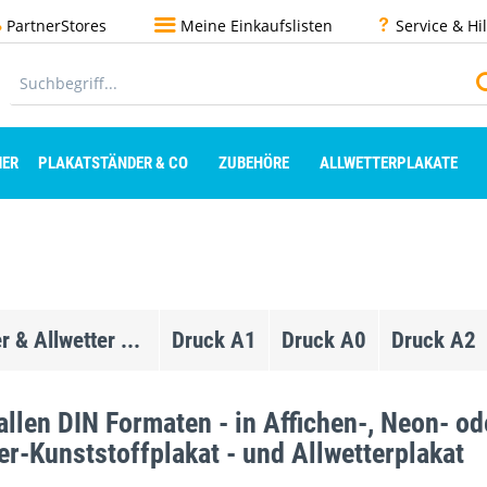
PartnerStores
Meine Einkaufslisten
Service & Hi
ER
PLAKATSTÄNDER & CO
ZUBEHÖRE
ALLWETTERPLAKATE
& Allwetter ...
Druck A1
Druck A0
Druck A2
 allen DIN Formaten - in Affichen-, Neon- o
-Kunststoffplakat - und Allwetterplakat