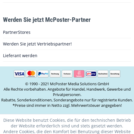
Gaimersheim - Bayern
DE 86 Augsburg | Dillingen | Meitingen | Aichbach |
Gersthofen - Bayern
Werden Sie jetzt McPoster-Partner
DE 87 Kempten | Kaufbeuren | Ravensburg | Günzburg |
PartnerStores
Biberach - Bayern
DE 88 Friedrichshafen | Lindau | Überlingen | Wangen |
Werden Sie jetzt Vertriebspartner!
Pfullendorf - Baden-Württemberg
Lieferant werden
DE 89 Ulm | Blaubeuren | Langenau | Weißenhorn |
Amstetten - Baden-Württemberg
DE 90 Nürnberg | Erlangen | Forchheim | Schwabach |
Roth - Bayern
© 1990 - 2021 McPoster Media Solutions GmbH
Alle Rechte vorbehalten. Angebote für Handel, Handwerk, Gewerbe und
DE 91 Ansbach | Feuchtwangen | Rothenburg |
Privatpersonen.
Heilsbronn | Gunzenhausen - Bayern
Rabatte, Sonderkonditionen, Sonderangebote nur für registrierte Kunden.
DE 92 Amberg | Schwandorf | Weiden | Neumarkt |
*Preise sind immer in Netto zzgl. Mehrwertsteuer angegeben!
Grafenwöhr - Bayern
Diese Website benutzt Cookies, die für den technischen Betrieb
DE 93 Regensburg | Ingolstadt | Kelheim | Straubing |
der Website erforderlich sind und stets gesetzt werden.
Neumarkt - Bayern
Andere Cookies, die den Komfort bei Benutzung dieser Website