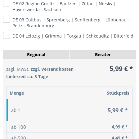
DE 02 Region Görlitz | Bautzen | Zittau | Niesky |
Hoyerswerda - Sachsen
DE 03 Cottbus | Spremberg | Senftenberg | Lübbenau |
Peitz - Brandenburg
DE 04 Leipzig | Grimma | Torgau | Schkeuditz | Bitterfeld
- Sachsen
DE 06 Halle | Merseburg | Sangerhausen | Köthen |
Regional
Berater
Bernburg - Sachsen-Anhalt
5,99 €
*
DE 07 Gera | Jena | Altenburg | Zeitz | Weida - Thüringen
zzgl. MwSt.
zzgl. Versandkosten
Lieferzeit ca. 5 Tage
DE 08 Plauen | Greiz | Auerbach/Vgtl. | Oelsnitz/Vogtl. |
Zwickau - Sachsen
Menge
Stückpreis
DE 09 Chemnitz | Glauchau | Schwarzenberg | Freiberg |
Rochlitz - Sachsen
5,99 € *
ab
1
DE 11 Berlin - Berlin
DE 10 Berlin - Berlin
ab
100
4,99 € *
DE 12 Berlin - Berlin
ab
500
4,49 € *