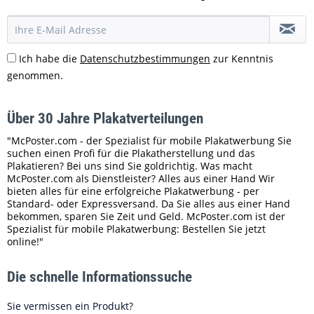
DE 77 Offenburg | Lahr | Freudenstadt | Schramberg |
Baden-Baden - Baden-Württemberg
DE 78 Konstanz | Singen | Überlingen | Friedrichshafen |
Ich habe die
Datenschutzbestimmungen
zur Kenntnis
Tuttlingen - Baden-Württemberg
genommen.
DE 79 Freiburg | Lörrach | Feldberg | Ettenheim |
Schramberg - Baden-Württemberg
Über 30 Jahre Plakatverteilungen
DE 80 München | Dachau | Freising | Garching |
Vaterstetten - Bayern
"McPoster.com - der Spezialist für mobile Plakatwerbung Sie
suchen einen Profi für die Plakatherstellung und das
DE 81 München | Starnberg | Holzkirchen |
Plakatieren? Bei uns sind Sie goldrichtig. Was macht
Wolfrathshausen | Ebersberg - Bayern
McPoster.com als Dienstleister? Alles aus einer Hand Wir
bieten alles für eine erfolgreiche Plakatwerbung - per
DE 82 Garmisch Partenkirchen | Marktoberdorf |
Standard- oder Expressversand. Da Sie alles aus einer Hand
Kaufbeuren | Murnau | Mittenwald - Bayern
bekommen, sparen Sie Zeit und Geld. McPoster.com ist der
Spezialist für mobile Plakatwerbung: Bestellen Sie jetzt
DE 83 Rosenheim | Holzkirchen | Prien | Wasserburg |
online!"
Kiefersfelden - Bayern
DE 84 Landshut | Freising | Mainburg | Landau |
Die schnelle Informationssuche
Deggendorf - Bayern
DE 85 Ingolstadt | Neuburg | Riedenburg | Kehlheim |
Sie vermissen ein Produkt?