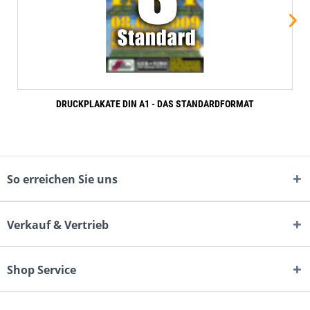
Ratingen - Nordrhein-Westfalen
DE 41 Mönchengladbach | Viersen | Willich |
Grevenbroich | Kaarst - Nordrhein-Westfalen
DE 42 Wuppertal | Solingen | Mettmann | Remscheid |
Schwelm - Nordrhein-Westfalen
DE 44 Dortmund | Lünen | Castrop-Rauxel | Witten |
DRUCKPLAKATE DIN A1 - DAS STANDARDFORMAT
Schwerte - Nordrhein-Westfalen
DE 45 Essen | Gelsenkirchen | Wattenscheid | Bochum |
Herne - Nordrhein-Westfalen
DE 46 Oberhausen | Bottrop | Dümpten | Königshardt |
So erreichen Sie uns
Alsfeld - Nordrhein-Westfalen
DE 47 Duisburg | Moers | Hamborn | Meiderich |
Rheinhausen - Nordrhein-Westfalen
Verkauf & Vertrieb
DE 48 Münster | Coesfeld | Dülmen | Emsdetten |
Warendorf - Nordrhein-Westfalen
Shop Service
DE 49 Osnabrück | Ibbenbühren | Melle | Bramsche | Bad
Essen - Niedersachsen