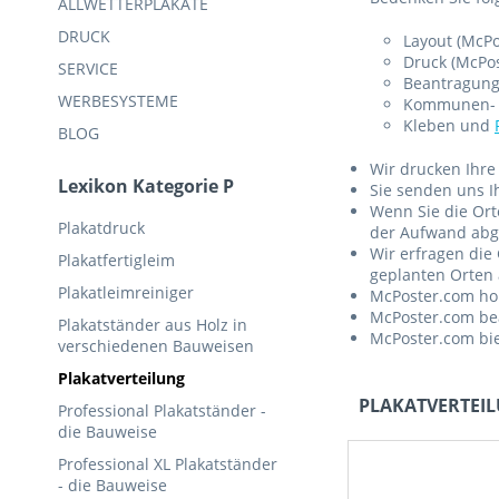
ALLWETTERPLAKATE
DRUCK
Layout (McPo
Druck (McPo
SERVICE
Beantragung
WERBESYSTEME
Kommunen- 
Kleben und
BLOG
Wir drucken Ihre 
Lexikon Kategorie P
Sie senden uns I
Wenn Sie die Ort
Plakatdruck
der Aufwand abge
Wir erfragen die
Plakatfertigleim
geplanten Orten 
Plakatleimreiniger
McPoster.com holt
McPoster.com bea
Plakatständer aus Holz in
McPoster.com bie
verschiedenen Bauweisen
Plakatverteilung
PLAKATVERTEI
Professional Plakatständer -
die Bauweise
Professional XL Plakatständer
- die Bauweise