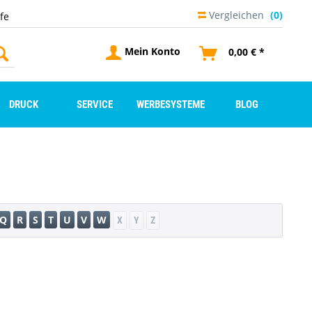
Vergleichen
(0)
lfe
Mein Konto
0,00 € *
DRUCK
SERVICE
WERBESYSTEME
BLOG
Q
R
S
T
U
V
W
X
Y
Z