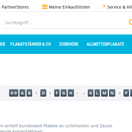
PartnerStores
Meine Einkaufslisten
Service & Hi
ER
PLAKATSTÄNDER & CO
ZUBEHÖRE
ALLWETTERPLAKATE
0-9
A
B
D
F
G
H
K
L
M
N
P
C
E
I
J
O
 verteilt bundesweit Plakate an Lichtmasten und Zäune.
gende Kostenfaktoren: