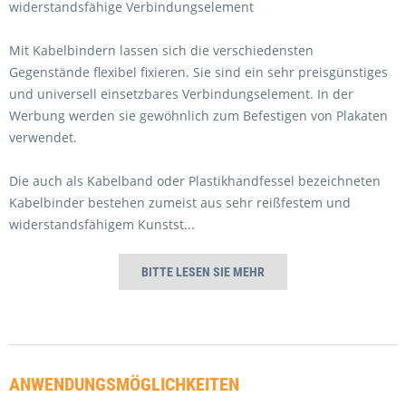
widerstandsfähige Verbindungselement
Mit * gekennzeichnete Felder sind Pflichtfelder.
verstanden und stimme zu. *
Ich habe die
Datenschutzerklärung
gelesen,
Mit * gekennzeichnete Felder sind Pflichtfelder.
verstanden und stimme zu. *
Senden
Mit Kabelbindern lassen sich die verschiedensten
Mit * gekennzeichnete Felder sind Pflichtfelder.
Senden
Gegenstände flexibel fixieren. Sie sind ein sehr preisgünstiges
und universell einsetzbares Verbindungselement. In der
Senden
Werbung werden sie gewöhnlich zum Befestigen von Plakaten
verwendet.
Die auch als Kabelband oder Plastikhandfessel bezeichneten
Kabelbinder bestehen zumeist aus sehr reißfestem und
widerstandsfähigem Kunstst
...
BITTE LESEN SIE MEHR
ANWENDUNGSMÖGLICHKEITEN