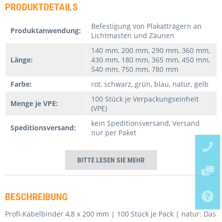
PRODUKTDETAILS
Befestigung von Plakatträgern an
Produktanwendung:
Lichtmasten und Zäunen
140 mm, 200 mm, 290 mm, 360 mm,
Länge:
430 mm, 180 mm, 365 mm, 450 mm,
540 mm, 750 mm, 780 mm
Farbe:
rot, schwarz, grün, blau, natur, gelb
100 Stück je Verpackungseinheit
Menge je VPE:
(VPE)
kein Speditionsversand, Versand
Speditionsversand:
nur per Paket
BITTE LESEN SIE MEHR
BESCHREIBUNG
Ich habe die
Datenschutzerklärung
gelesen,
Profi-Kabelbinder 4,8 x 200 mm | 100 Stück je Pack | natur: Das
verstanden und stimme zu. *
Ich habe die
Datenschutzerklärung
gelesen,