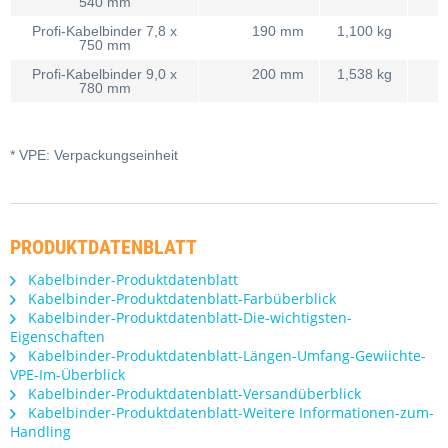
540 mm
Profi-Kabelbinder 7,8 x
190 mm
1,100 kg
0
750 mm
Profi-Kabelbinder 9,0 x
200 mm
1,538 kg
0
780 mm
* VPE: Verpackungseinheit
PRODUKTDATENBLATT
Kabelbinder-Produktdatenblatt
Kabelbinder-Produktdatenblatt-Farbüberblick
Kabelbinder-Produktdatenblatt-Die-wichtigsten-
Eigenschaften
Kabelbinder-Produktdatenblatt-Längen-Umfang-Gewiichte-
VPE-Im-Überblick
Kabelbinder-Produktdatenblatt-Versandüberblick
Kabelbinder-Produktdatenblatt-Weitere Informationen-zum-
Handling