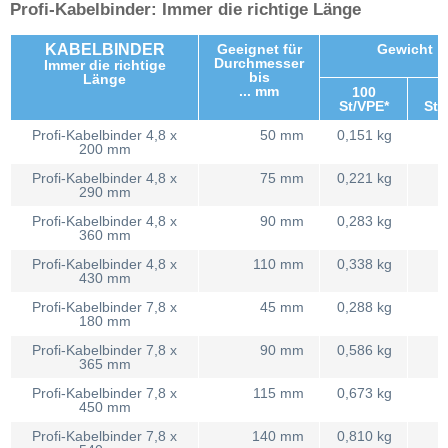
Profi-Kabelbinder: Immer die richtige Länge
KABELBINDER
Geeignet für
Gewicht
Durchmesser
Immer die richtige
bis
Länge
... mm
100
St/VPE*
St/
Profi-Kabelbinder 4,8 x
50 mm
0,151 kg
0
200 mm
Profi-Kabelbinder 4,8 x
75 mm
0,221 kg
0
290 mm
Profi-Kabelbinder 4,8 x
90 mm
0,283 kg
0
360 mm
Profi-Kabelbinder 4,8 x
110 mm
0,338 kg
0
430 mm
Profi-Kabelbinder 7,8 x
45 mm
0,288 kg
0
180 mm
Profi-Kabelbinder 7,8 x
90 mm
0,586 kg
0
365 mm
Profi-Kabelbinder 7,8 x
115 mm
0,673 kg
0
450 mm
Profi-Kabelbinder 7,8 x
140 mm
0,810 kg
0