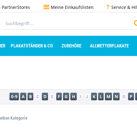
PartnerStores
Meine Einkaufslisten
Service & Hi
ER
PLAKATSTÄNDER & CO
ZUBEHÖRE
ALLWETTERPLAKATE
0-9
A
B
D
F
G
H
K
L
M
N
P
C
E
I
J
O
exikon Kategorie