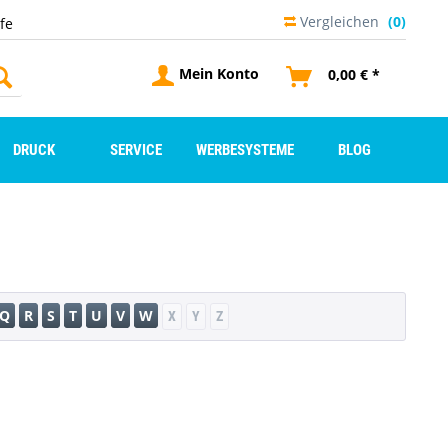
Vergleichen
(0)
lfe
Mein Konto
0,00 € *
DRUCK
SERVICE
WERBESYSTEME
BLOG
Q
R
S
T
U
V
W
X
Y
Z