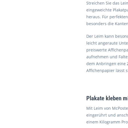
Streichen Sie das Le
eingeweichte Plakatpa
heraus. Für perfekten
besonders die Kanten
Der Leim kann besonde
leicht angeraute Unt
preiswerte Affichenp
aufnehmen und Falten 
dem Anbringen eine Z
Affichenpapier lässt 
Plakate kleben m
Mit Leim von McPoster
eingerührt und ansch
einem Kilogramm Profi