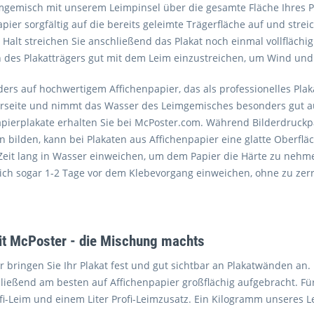
imgemisch mit unserem Leimpinsel über die gesamte Fläche Ihres P
pier sorgfältig auf die bereits geleimte Trägerfläche auf und stre
 Halt streichen Sie anschließend das Plakat noch einmal vollflächi
 des Plakatträgers gut mit dem Leim einzustreichen, um Wind und 
rs auf hochwertigem Affichenpapier, das als professionelles Plaka
erseite und nimmt das Wasser des Leimgemisches besonders gut auf
apierplakate erhalten Sie bei McPoster.com. Während Bilderdruckp
bilden, kann bei Plakaten aus Affichenpapier eine glatte Oberfläc
eit lang in Wasser einweichen, um dem Papier die Härte zu neh
sich sogar 1-2 Tage vor dem Klebevorgang einweichen, ohne zu zer
it McPoster - die Mischung machts
 bringen Sie Ihr Plakat fest und gut sichtbar an Plakatwänden an.
ließend am besten auf Affichenpapier großflächig aufgebracht. Fü
-Leim und einem Liter Profi-Leimzusatz. Ein Kilogramm unseres Le