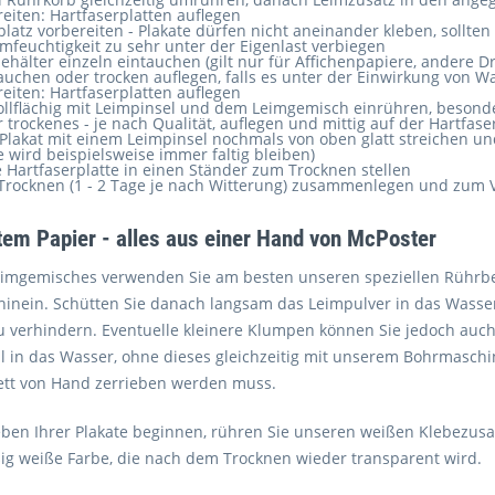
reiten: Hartfaserplatten auflegen
latz vorbereiten - Plakate dürfen nicht aneinander kleben, sollte
mfeuchtigkeit zu sehr unter der Eigenlast verbiegen
ehälter einzeln eintauchen (gilt nur für Affichenpapiere, andere
auchen oder trocken auflegen, falls es unter der Einwirkung von Wa
reiten: Hartfaserplatten auflegen
vollflächig mit Leimpinsel und dem Leimgemisch einrühren, besond
r trockenes - je nach Qualität, auflegen und mittig auf der Hartfase
Plakat mit einem Leimpinsel nochmals von oben glatt streichen und 
 wird beispielsweise immer faltig bleiben)
e Hartfaserplatte in einen Ständer zum Trocknen stellen
Trocknen (1 - 2 Tage je nach Witterung) zusammenlegen und zum 
tem Papier - alles aus einer Hand von McPoster
mgemisches verwenden Sie am besten unseren speziellen Rührbehäl
 hinein. Schütten Sie danach langsam das Leimpulver in das Was
 verhindern. Eventuelle kleinere Klumpen können Sie jedoch auch
l in das Wasser, ohne dieses gleichzeitig mit unserem Bohrmaschi
ett von Hand zerrieben werden muss.
eben Ihrer Plakate beginnen, rühren Sie unseren weißen Klebezu
ßig weiße Farbe, die nach dem Trocknen wieder transparent wird.