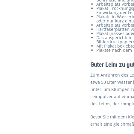
Arbeitsplatz vorbe
Plakat-Trocknungsp
Einwirkung der Lei
Plakate in Wasserb
oder nur kurz eint
Arbeitsplatz vorbe
Hartfaserplatten 
Plakat (nasses ode
Das ausgerichtete 
Bilderdruckpapiere
Mit Plakat beklebt
Plakate nach dem 
Guter Leim zu gu
Zum Anrühren des Lei
etwa 50 Liter Wasser
unter, um Klumpen zu
Leimpulver auf einma
des Leims, der kompl
Bevor Sie mit dem Kl
erhält eine gleichmä