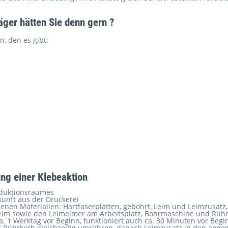
äger hätten Sie denn gern ?
n, den es gibt:
ng einer Klebeaktion
oduktionsraumes
kunft aus der Druckerei
nen Materialien: Hartfaserplatten, gebohrt, Leim und Leimzusatz,
im sowie den Leimeimer am Arbeitsplatz, Bohrmaschine und Rüh
a. 1 Werktag vor Beginn, funktioniert auch ca. 30 Minuten vor Beg
 Rührkorb gleichzeitig umrühren, danach Leimzusatz in den an