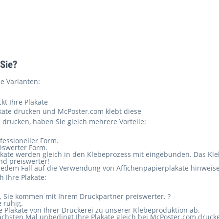
 Sie?
e Varianten:
t Ihre Plakate
akate drucken und McPoster.com klebt diese
 drucken, haben Sie gleich mehrere Vorteile:
fessioneller Form.
iswerter Form.
kate werden gleich in den Klebeprozess mit eingebunden. Das Klebe
nd preiswerter!
 jedem Fall auf die Verwendung von Affichenpapierplakate hinweis
 Ihre Plakate:
en, Sie kommen mit Ihrem Druckpartner preiswerter. ?
e ruhig.
e Plakate von Ihrer Druckerei zu unserer Klebeproduktion ab.
chsten Mal unbedingt Ihre Plakate gleich bei McPoster.com drucke