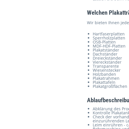
Welchen Plakattr
Wir bieten Ihnen jede
Hartfaserplatten
Sperrholzplatten
OSB-Platten
MDF-HDF-Platten
Plakatständer
Dachständer
Dreieckständer
Viereckständer
Transparente
Wiesenstecker
Holzbanden
Plakatrahmen
Plakattafeln
Plakatgroßflächen
Ablaufbeschreibu
Abklärung des Pr
Kontrolle Plakatan
Check der vorhande
einzurührenden Le
Leim einrühren - c
Bohrmaschine und