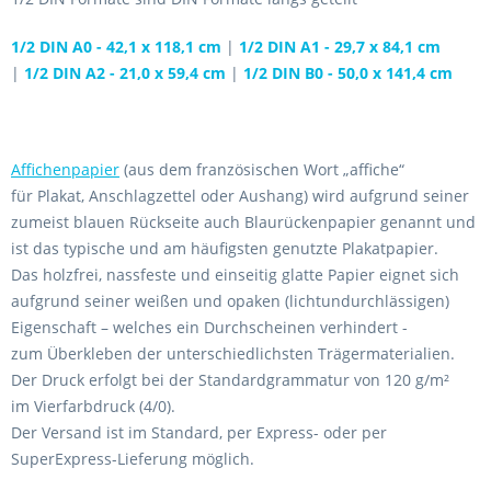
1/2 DIN A0 - 42,1 x 118,1 cm
|
1/2 DIN A1 - 29,7 x 84,1 cm
|
1/2 DIN A2 - 21,0 x 59,4 cm
|
1/2 DIN B0 - 50,0 x 141,4 cm
Affichenpapier
(aus dem französischen Wort „affiche“
für
Plakat
, Anschlagzettel oder
Aushang
) wird aufgrund seiner
zumeist blauen Rückseite auch Blaurückenpapier genannt und
ist das typische und am häufigsten genutzte
Plakatpapier
.
Das holzfrei, nassfeste und einseitig glatte
Papier
eignet sich
aufgrund seiner weißen und opaken (lichtundurchlässigen)
Eigenschaft – welches ein Durchscheinen verhindert -
zum
Überkleben
der unterschiedlichsten
Trägermaterialien
.
Der
Druck
erfolgt bei der Standardgrammatur von 120 g/m²
im
Vierfarbdruck
(4/0).
Der Versand ist im Standard, per Express- oder per
SuperExpress-Lieferung möglich.