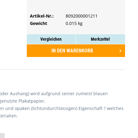
PREIS ANFRAGEN
100 Druckplakate
Artikel-Nr.:
PREIS ANFRAGEN
8092000001211
250 Druckplakate
Gewicht
0.015 kg
500 Druckplakate
1000 Druckplakate
Vergleichen
Merkzettel
2000 Druckplakate
IN DEN
WARENKORB
3000 Druckplakate
4000 Druckplakate
5000 Druckplakate
6000 Druckplakate
el oder Aushang) wird aufgrund seiner zumeist blauen
7000 Druckplakate
genutzte Plakatpapier.
ißen und opaken (lichtundurchlässigen) Eigenschaft ? welches
8000 Druckplakate
erialien.
9000 Druckplakate
10000 Druckplakate