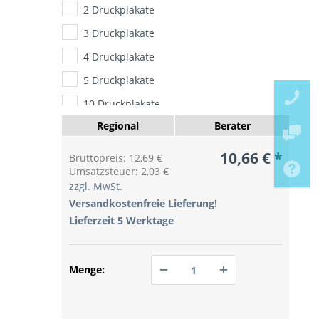
2 Druckplakate
3 Druckplakate
4 Druckplakate
5 Druckplakate
10 Druckplakate
Regional
Berater
20 Druckplakate
25 Druckplakate
10,66 € *
Bruttopreis: 12,69 €
Umsatzsteuer: 2,03 €
30 Druckplakate
zzgl. MwSt.
40 Druckplakate
Versandkostenfreie Lieferung!
Lieferzeit 5 Werktage
50 Druckplakate
60 Druckplakate
70 Druckplakate
Menge:
80 Druckplakate
PREIS ANFRAGEN
90 Druckplakate