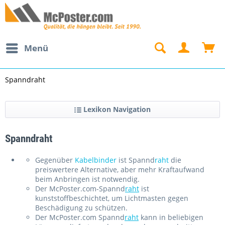
Menü
Spanndraht
Lexikon Navigation
Spanndraht
Gegenüber
Kabelbinder
ist Spannd
raht
die
preiswertere Alternative, aber mehr Kraftaufwand
beim Anbringen ist notwendig.
Der McPoster.com-Spannd
raht
ist
kunststoffbeschichtet, um Lichtmasten gegen
Beschädigung zu schützen.
Der McPoster.com Spannd
raht
kann in beliebigen