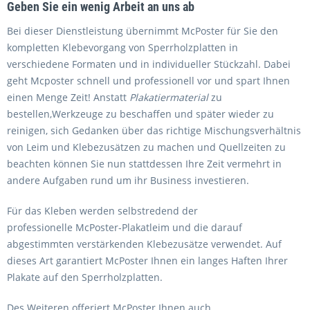
Geben Sie ein wenig Arbeit an uns ab
Bei dieser Dienstleistung übernimmt
McPoster
für Sie den
kompletten
Klebevorgang von Sperrholzplatten
in
verschiedene
Formaten
und in individueller
Stückzahl
. Dabei
geht Mcposter schnell und professionell vor und spart Ihnen
einen Menge Zeit! Anstatt
Plakatiermaterial
zu
bestellen,Werkzeuge zu beschaffen und später wieder zu
reinigen, sich Gedanken über das richtige Mischungsverhältnis
von Leim und Klebezusätzen zu machen und
Quellzeiten zu
beachten
können Sie nun stattdessen Ihre Zeit vermehrt in
andere Aufgaben rund um ihr Business investieren.
Für das Kleben werden selbstredend der
professionelle
McPoster-Plakatleim
und die darauf
abgestimmten verstärkenden
Klebezusätze
verwendet. Auf
dieses Art garantiert McPoster Ihnen ein langes Haften Ihrer
Plakate auf den Sperrholzplatten.
Des Weiteren offeriert McPoster Ihnen auch