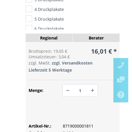
4 Druckplakate
5 Druckplakate
6 Druckplakate
Regional
Berater
7 Druckplakate
8 Druckplakate
16,01 € *
Bruttopreis: 19,05 €
Umsatzsteuer: 3,04 €
9 Druckplakate
zzgl. MwSt.
zzgl. Versandkosten
10 Druckplakate
Lieferzeit 5 Werktage
15 Druckplakate
20 Druckplakate
Menge:
25 Druckplakate
30 Druckplakate
PREIS ANFRAGEN
35 Druckplakate
PREIS ANFRAGEN
40 Druckplakate
Artikel-Nr.:
PREIS ANFRAGEN
8719000001811