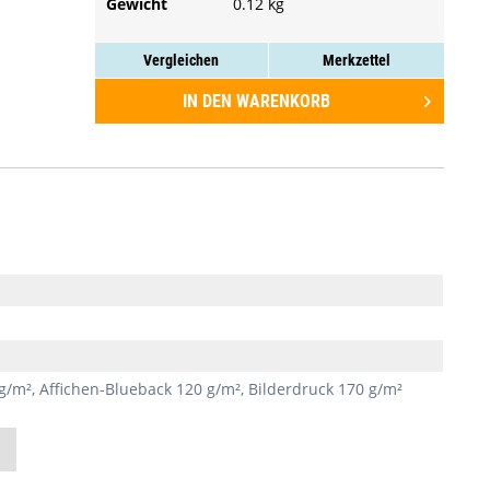
Gewicht
0.12 kg
45 Druckplakate
50 Druckplakate
Vergleichen
Merkzettel
60 Druckplakate
IN DEN
WARENKORB
70 Druckplakate
75 Druckplakate
80 Druckplakate
90 Druckplakate
100 Druckplakate
200 Druckplakate
300 Druckplakate
400 Druckplakate
g/m², Affichen-Blueback 120 g/m², Bilderdruck 170 g/m²
500 Druckplakate
600 Druckplakate
700 Druckplakate