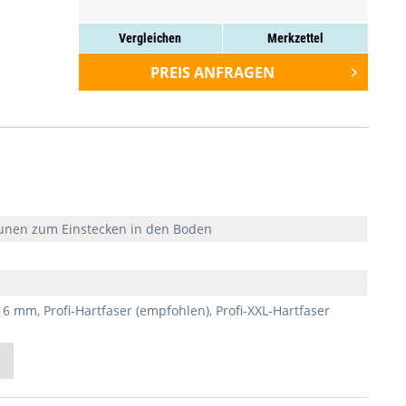
Vergleichen
Merkzettel
PREIS ANFRAGEN
PREIS ANFRAGEN
PREIS ANFRAGEN
IN DEN
IN DEN
IN DEN
WARENKORB
WARENKORB
WARENKORB
äunen zum Einstecken in den Boden
 6 mm, Profi-Hartfaser (empfohlen), Profi-XXL-Hartfaser