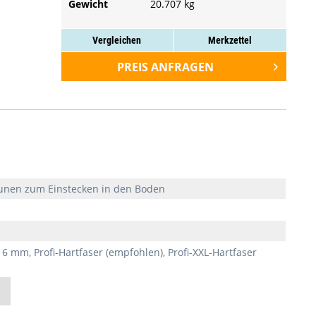
Gewicht
20.707 kg
Vergleichen
Merkzettel
PREIS ANFRAGEN
PREIS ANFRAGEN
PREIS ANFRAGEN
IN DEN
IN DEN
IN DEN
WARENKORB
WARENKORB
WARENKORB
äunen zum Einstecken in den Boden
 6 mm, Profi-Hartfaser (empfohlen), Profi-XXL-Hartfaser