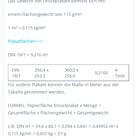
Das Gewicht von Druckplakate bemisst sich mit
einem Flächengewicht von 115 g/m²:
1 m² = 0,115 kg/m²
Plakatflächen>>>
:
DIN 18/1 = 9,216 m²
DIN
356,4 x
360,0 x
4
9,2160
18/1
252,3
256,0
Teile
Für andere Plakate können die Maße in Meter aus der
Tabelle genommen werden,
FORMEL: Papierfläche Einzelplakat x Menge =
Gesamtfläche x Flächengewicht = Gesamtgewicht
z.B. DIN A1 = 59,4 x 84,1 = 0,594 x 0,841 = 0,49955 m² x
0,115 kg/m² = 0,057 kg = 57 g