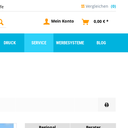
Vergleichen
(0)
lfe
Mein Konto
0,00 € *
DRUCK
SERVICE
WERBESYSTEME
BLOG
GEN
PRODUKTDATENBLATT
FAQ
Regional
Berater