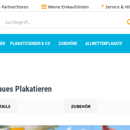
PartnerStores
Meine Einkaufslisten
Service & Hi
ER
PLAKATSTÄNDER & CO
ZUBEHÖRE
ALLWETTERPLAKATE
n
ues Plakatieren
TAILS
BESCHREIBUNG
ZUBEHÖR
ANWENDUN