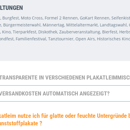
LTUNGEN
st, Burgfest, Moto Cross, Formel 2 Rennen, GoKart Rennen, Seifenki
 Bürgermeisterwahl, Männertag, Mittelaltermarkt, Landtagswahl, Gale
 Kino, Tierparkfest, Diskothek, Zauberveranstaltung, Bierfest, He
ondfest, Familienfestival, Tanztournier, Open Airs, Historisches Kin
 TRANSPARENTE IN VERSCHIEDENEN PLAKATLEIMMIS
 VERSANDKOSTEN AUTOMATISCH ANGEZEIGT?
atleim nutze ich für glatte oder feuchte Untergründe 
unststoffplakate ?