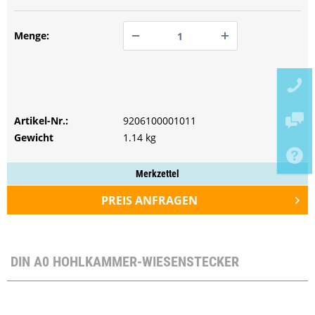
100
150
Menge:
200
250
PREIS ANFRAGEN
PREIS ANFRAGEN
300
Artikel-Nr.:
PREIS ANFRAGEN
9206100001011
350
Gewicht
1.14 kg
400
500
Merkzettel
750
PREIS ANFRAGEN
1000
DIN A0 HOHLKAMMER-WIESENSTECKER